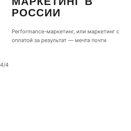
МАРКЕТИНГ В
РОССИИ
Performance-маркетинг, или маркетинг с
оплатой за результат — мечта почти
4/4
О ПРОЕКТЕ
Поможем настроить и запустить рекламу и
продвижение бизнеса в интернете.
Запускаем все доступные рекламные инструменты и
способы продвижения исходя из ваших целей и задач.